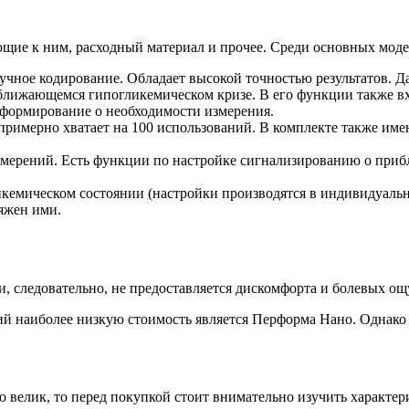
щие к ним, расходный материал и прочее. Среди основных мод
ручное кодирование. Обладает высокой точностью результатов.
ближающемся гипогликемическом кризе. В его функции также вхо
формирование о необходимости измерения.
 примерно хватает на 100 использований. В комплекте также име
измерений. Есть функции по настройке сигнализированию о при
емическом состоянии (настройки производятся в индивидуально
ряжен ими.
и, следовательно, не предоставляется дискомфорта и болевых о
 наиболее низкую стоимость является Перформа Нано. Однако э
о велик, то перед покупкой стоит внимательно изучить характе