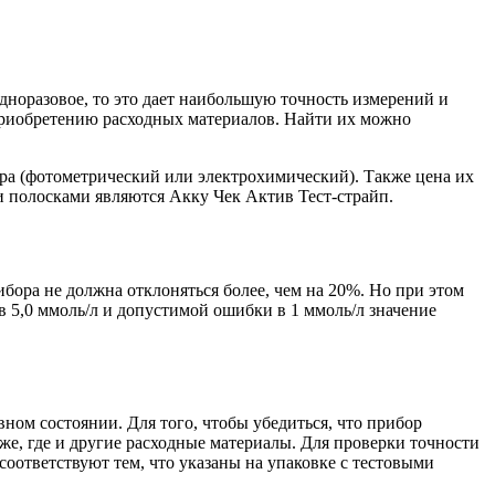
дноразовое, то это дает наибольшую точность измерений и
 приобретению расходных материалов. Найти их можно
ора (фотометрический или электрохимический). Также цена их
и полосками являются Акку Чек Актив Тест-страйп.
ора не должна отклоняться более, чем на 20%. Но при этом
в 5,0 ммоль/л и допустимой ошибки в 1 ммоль/л значение
ном состоянии. Для того, чтобы убедиться, что прибор
е, где и другие расходные материалы. Для проверки точности
соответствуют тем, что указаны на упаковке с тестовыми