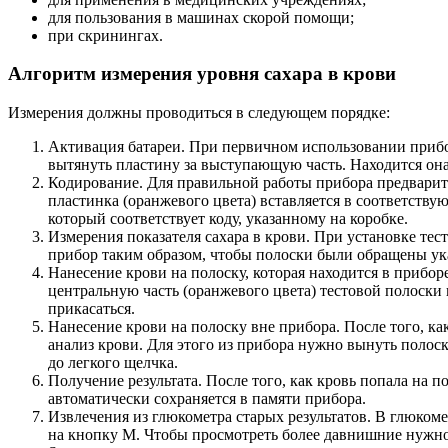
для пользования в машинах скорой помощи;
при скринингах.
Алгоритм измерения уровня сахара в крови
Измерения должны проводиться в следующем порядке:
Активация батареи. При первичном использовании прибор
вытянуть пластину за выступающую часть. Находится она
Кодирование. Для правильной работы прибора предварит
пластинка (оранжевого цвета) вставляется в соответству
который соответствует коду, указанному на коробке.
Измерения показателя сахара в крови. При установке тес
прибор таким образом, чтобы полоски были обращены ук
Нанесение крови на полоску, которая находится в прибор
центральную часть (оранжевого цвета) тестовой полоски 
прикасаться.
Нанесение крови на полоску вне прибора. После того, как
анализ крови. Для этого из прибора нужно вынуть полоск
до легкого щелчка.
Получение результата. После того, как кровь попала на 
автоматически сохраняется в памяти прибора.
Извлечения из глюкометра старых результатов. В глюкоме
на кнопку М. Чтобы просмотреть более давнишние нужно 