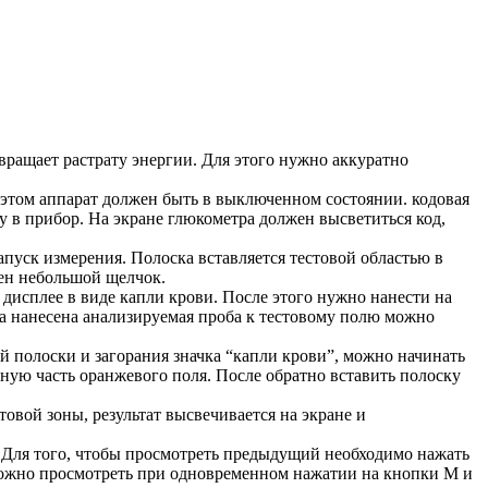
ращает растрату энергии. Для этого нужно аккуратно
этом аппарат должен быть в выключенном состоянии. кодовая
у в прибор. На экране глюкометра должен высветиться код,
апуск измерения. Полоска вставляется тестовой областью в
ен небольшой щелчок.
 дисплее в виде капли крови. После этого нужно нанести на
ыла нанесена анализируемая проба к тестовому полю можно
вой полоски и загорания значка “капли крови”, можно начинать
ьную часть оранжевого поля. После обратно вставить полоску
овой зоны, результат высвечивается на экране и
й. Для того, чтобы просмотреть предыдущий необходимо нажать
 можно просмотреть при одновременном нажатии на кнопки М и