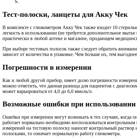
S.
Тест-полоски, ланцеты для Акку Чек
В комплекте с глюкометром Акку Чек также входит 10 стерильн
легкость в использовании (не требуется дополнительное мытье
практически в любой аптеке и магазине, продающем медицинск
При выборе тестовых полосок также следует обратить внимание
зависит от количества в упаковке. Чем больше их, тем выгодн
Погрешности в измерении
Как и любой другой прибор, имеет долю погрешности измерени
можно отметить, что данная разница для пациентов с диагнозом
может варьироваться от 4,0 до 6,0 ммоль/л.
Возможные ошибки при использовании
Ошибки при измерении могут возникать в тех случаях, когда о
работает нормально необходимо воспользоваться контрольным 
измерений на тестовую полоску наносят контрольный раствор и 
полосками, то означает нормальную работу глюкометра.