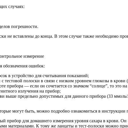
щих случаях:
делов погрешности.
ски не вставлены до конца. В этом случае также необходимо про
контрольное измерение
ся обозначения ошибок:
сок в устройство для считывания показаний;
 тестовой полоски в связи с низким уровнем глюкозы в крови (м
те прибора — если он сочетается со значком “солнце”, то это на
гнитного излучения на прибор;
ви выше предельно допустимых для данного прибора (33 ммоль/л
оторые могут быть, можно подробно ознакомиться в инструкции
й прибор для домашнего измерения уровня сахара в крови. Он 
ми материалами. К тому же ланцеты и тест-полоски можно приоб