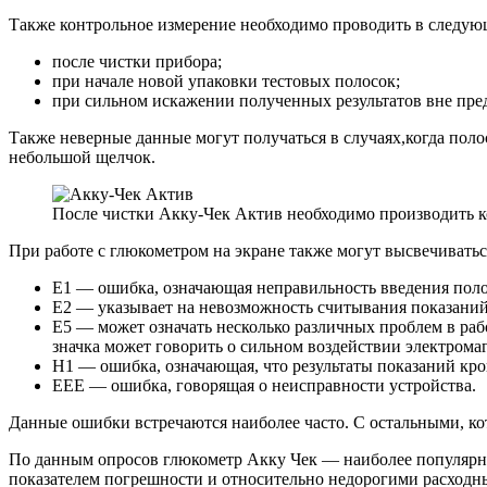
Также контрольное измерение необходимо проводить в следую
после чистки прибора;
при начале новой упаковки тестовых полосок;
при сильном искажении полученных результатов вне пре
Также неверные данные могут получаться в случаях,когда поло
небольшой щелчок.
После чистки Акку-Чек Актив необходимо производить 
При работе с глюкометром на экране также могут высвечивать
Е1 — ошибка, означающая неправильность введения поло
Е2 — указывает на невозможность считывания показаний с
Е5 — может означать несколько различных проблем в рабо
значка может говорить о сильном воздействии электрома
Н1 — ошибка, означающая, что результаты показаний кро
ЕЕЕ — ошибка, говорящая о неисправности устройства.
Данные ошибки встречаются наиболее часто. С остальными, к
По данным опросов глюкометр Акку Чек — наиболее популярны
показателем погрешности и относительно недорогими расходны