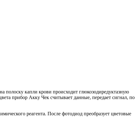
 на полоску капли крови происходит глюкозодиредуктазную
цвета прибор Акку Чек считывает данные, передает сигнал, по
имического реагента. После фотодиод преобразует цветовые