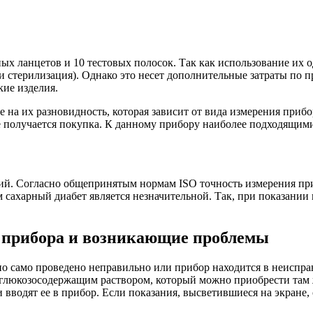
ых ланцетов и 10 тестовых полосок. Так как использование их о
 и стерилизация). Однако это несет дополнительные затраты по
ие изделия.
 на их разновидность, которая зависит от вида измерения приб
ее получается покупка. К данному прибору наиболее подходящим
й. Согласно общепринятым нормам ISO точность измерения приб
 сахарный диабет является незначительной. Так, при показании 
 прибора и возникающие проблемы
но само проведено неправильно или прибор находится в неисправ
глюкозосодержащим раствором, который можно приобрести там ж
вводят ее в прибор. Если показания, высветившиеся на экране, 