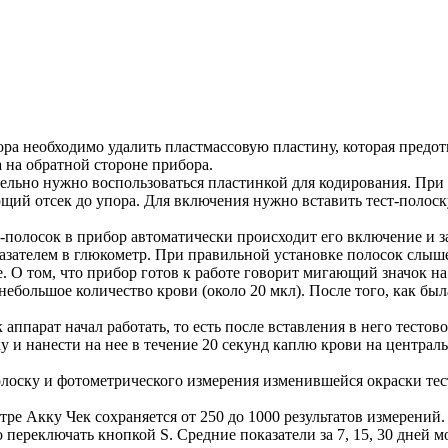
а необходимо удалить пластмассовую пластину, которая предотв
 на обратной стороне прибора.
ельно нужно воспользоваться пластинкой для кодирования. При 
ющий отсек до упора. Для включения нужно вставить тест-полоск
т-полосок в прибор автоматически происходит его включение и з
азателем в глюкометр. При правильной установке полосок слыш
е. О том, что прибор готов к работе говорит мигающий значок на
небольшое количество крови (около 20 мкл). После того, как б
 аппарат начал работать, то есть после вставления в него тесто
у и нанести на нее в течение 20 секунд каплю крови на централ
полоску и фотометрического измерения изменившейся окраски тест
тре Акку Чек сохраняется от 250 до 1000 результатов измерени
переключать кнопкой S. Средние показатели за 7, 15, 30 дней