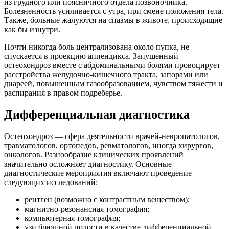
из грудного или поясничного отдела позвоночника.
Болезненность усиливается с утра, при смене положения тела.
Также, больные жалуются на спазмы в животе, происходящие
как бы изнутри.
Почти никогда боль централизована около пупка, не
спускается в проекцию аппендикса. Запущенный
остеохондроз вместе с абдоминальными болями провоцирует
расстройства желудочно-кишечного тракта, запорами или
диареей, повышенным газообразованием, чувством тяжести и
распирания в правом подреберье.
Дифференциальная диагностика
Остеохондроз — сфера деятельности врачей-невропатологов,
травматологов, ортопедов, ревматологов, иногда хирургов,
онкологов. Разнообразие клинических проявлений
значительно осложняет диагностику. Основные
диагностические мероприятия включают проведение
следующих исследований:
рентген (возможно с контрастным веществом);
магнитно-резонансная томография;
компьютерная томография;
узи брюшной полости в качестве дифференциальной