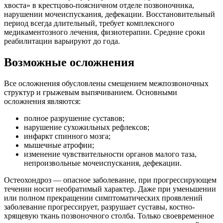
хвоста» в крестцово-поясничном отделе позвоночника,
нарушении мочеиспускания, дефекации. Восстановительный
период всегда длительный, требует комплексного
медикаментозного лечения, физиотерапии. Средние сроки
реабилитации варьируют до года.
Возможные осложнения
Все осложнения обусловлены смещением межпозвоночных
структур и грыжевым выпячиванием. Основными
осложнения являются:
полное разрушение суставов;
нарушение сухожильных рефлексов;
инфаркт спинного мозга;
мышечные атрофии;
изменение чувствительности органов малого таза,
непроизвольные мочеиспускания, дефекации.
Остеохондроз — опасное заболевание, при прогрессирующем
течении носит необратимый характер. Даже при уменьшении
или полном прекращении симптоматических проявлений
заболевание прогрессирует, разрушает суставы, костно-
хрящевую ткань позвоночного столба. Только своевременное