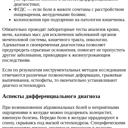
диагностики;
ФГДС — если боли в животе сочетаны с расстройством
пищеварения, желудочными болями;
колоноскопия при подозрении на патологии кишечника.
Обязательно проводят лабораторные тесты анализов крови,
мочи, каловых масс для исключения заболеваний органов
мочеполовой системы, кишечного тракта, онкологии.
Адекватная и своевременная диагностика позволяет
предупредить серьезные осложнения, помогает не пропустить
другие заболевания, приводящие к жизнеугрожающим
последствиям.
Если по результатам инструментальных методов исследования
отмечаются различные позвоночные деформации, грыжевые
выпячивания, остеофиты, то окончательно устанавливают
диагноз остеохондроз.
Аспекты дифференциального диагноза
При возникновении абдоминальных болей и неприятными
ощущениями в желудке можно подозревать холецистит,
язвенную болезнь. Нередко боли в желудке иррадиируют в
спину, скрываясь под маской остеохондроза. Специфическими
проявлениями язвенно-эрозивных процессов в полости