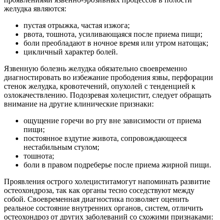
желудка являются:
пустая отрыжка, частая изжога;
рвота, тошнота, усиливающаяся после приема пищи;
боли преобладают в ночное время или утром натощак;
цикличный характер болей.
Язвенную болезнь желудка обязательно своевременно
диагностировать во избежание прободения язвы, перфорации
стенок желудка, кровотечений, опухолей с тенденцией к
озлокачествлению. Подозревая холецистит, следует обращать
внимание на другие клинические признаки:
ощущение горечи во рту вне зависимости от приема
пищи;
постоянное вздутие живота, сопровождающееся
нестабильным стулом;
тошнота;
боли в правом подреберье после приема жирной пищи.
Проявления острого холециститамогут напоминать развитие
остеохондроза, так как органы тесно соседствуют между
собой. Своевременная диагностика позволяет оценить
реальное состояние внутренних органов, систем, отличить
остеохондроз от других заболеваний со схожими признаками: