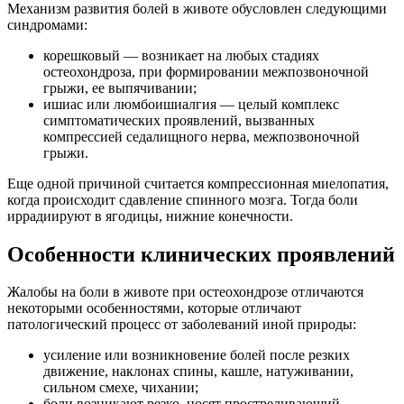
Механизм развития болей в животе обусловлен следующими
синдромами:
корешковый — возникает на любых стадиях
остеохондроза, при формировании межпозвоночной
грыжи, ее выпячивании;
ишиас или люмбоишиалгия — целый комплекс
симптоматических проявлений, вызванных
компрессией седалищного нерва, межпозвоночной
грыжи.
Еще одной причиной считается компрессионная миелопатия,
когда происходит сдавление спинного мозга. Тогда боли
иррадиируют в ягодицы, нижние конечности.
Особенности клинических проявлений
Жалобы на боли в животе при остеохондрозе отличаются
некоторыми особенностями, которые отличают
патологический процесс от заболеваний иной природы:
усиление или возникновение болей после резких
движение, наклонах спины, кашле, натуживании,
сильном смехе, чихании;
боли возникают резко, носят простреливающий