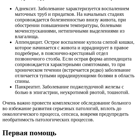
Аднексит. Заболевание характеризуется воспалением
маточных труб и придатков. На начальных стадиях
сопровождается болезненностью внизу живота, при
обострении повышением температуры, болевыми
мочеиспусканиями, нетипичными выделениями из
влагалища.
Аппендицит. Острое воспаление купола слепой кишки,
которое начинается с живота и иррадиирует в правое
подреберье, в пояснично-крестцовый отдел
позвоночного столба. Если острая форма аппендицита
сопровождается характерными симптомами, то при
хроническом течении (встречается редко) заболевание
отличается тупыми иррадиирующими болями в область
спины.
Панкреатит. Заболевание поджелудочной железы с
болью в эпигастрии, неукротимой рвотой, тошнотой.
Очень важно провести комплексное обследование больного
во избежание развития серьезных патологий, вплоть до
онкологического процесса, сепсиса, вовремя предупредить
необратимость патологических процессов.
Первая помощь