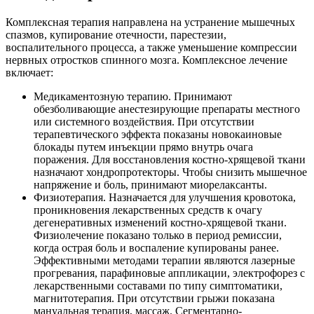
Комплексная терапия направлена на устранение мышечных
спазмов, купирование отечности, парестезии,
воспалительного процесса, а также уменьшение компрессии
нервных отростков спинного мозга. Комплексное лечение
включает:
Медикаментозную терапию. Принимают
обезболивающие анестезирующие препараты местного
или системного воздействия. При отсутствии
терапевтического эффекта показаны новокаиновые
блокады путем инъекции прямо внутрь очага
поражения. Для восстановления костно-хрящевой ткани
назначают хондропротекторы. Чтобы снизить мышечное
напряжение и боль, принимают миорелаксанты.
Физиотерапия. Назначается для улучшения кровотока,
проникновения лекарственных средств к очагу
дегенеративных изменений костно-хрящевой ткани.
Физиолечение показано только в период ремиссии,
когда острая боль и воспаление купированы ранее.
Эффективными методами терапии являются лазерные
прогревания, парафиновые аппликации, электрофорез с
лекарственными составами по типу симптоматики,
магнитотерапия. При отсутствии грыжи показана
мануальная терапия, массаж. Сегментарно-