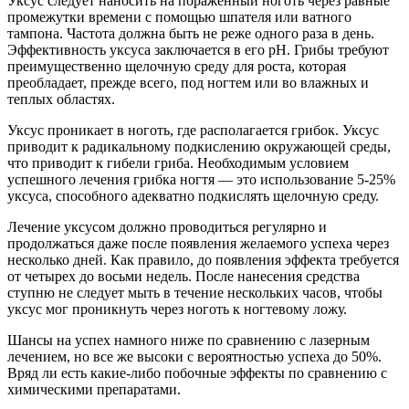
Уксус следует наносить на пораженный ноготь через равные
промежутки времени с помощью шпателя или ватного
тампона. Частота должна быть не реже одного раза в день.
Эффективность уксуса заключается в его рН. Грибы требуют
преимущественно щелочную среду для роста, которая
преобладает, прежде всего, под ногтем или во влажных и
теплых областях.
Уксус проникает в ноготь, где располагается грибок. Уксус
приводит к радикальному подкислению окружающей среды,
что приводит к гибели гриба. Необходимым условием
успешного лечения грибка ногтя — это использование 5-25%
уксуса, способного адекватно подкислять щелочную среду.
Лечение уксусом должно проводиться регулярно и
продолжаться даже после появления желаемого успеха через
несколько дней. Как правило, до появления эффекта требуется
от четырех до восьми недель. После нанесения средства
ступню не следует мыть в течение нескольких часов, чтобы
уксус мог проникнуть через ноготь к ногтевому ложу.
Шансы на успех намного ниже по сравнению с лазерным
лечением, но все же высоки с вероятностью успеха до 50%.
Вряд ли есть какие-либо побочные эффекты по сравнению с
химическими препаратами.