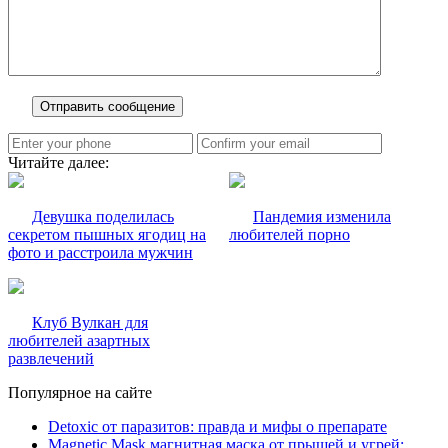
Читайте далее:
Девушка поделилась
Пандемия изменила
секретом пышных ягодиц на
любителей порно
фото и расстроила мужчин
Клуб Вулкан для
любителей азартных
развлечений
Популярное на сайте
Detoxic от паразитов: правда и мифы о препарате
Magnetic Mask магнитная маска от прыщей и угрей: