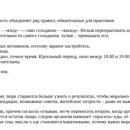
сех объединяет ряд правил, обязательных для практиков:
 – «вход» — само голодание – «выход».
Нельзя перепрыгивать ил
тельности самого голодания, лучше – превышать его;
ых витаминов, поэтому заранее настройтесь;
ния;
дно, точное время. Идеальный период, окно между 18.00 и 19.00.
елательны;
зом.
му люди стараются больше узнать о результатах, чтобы морально
омендации, возможные советы, житейские хитрости – разве не ва
ли, причем согласно отзывам, легче переносить вторую, когда о
тся остаток пищи, следом организм начинает «просить» еды, от 
вые сны, мысли о еде становятся навязчивыми, почему важен мор