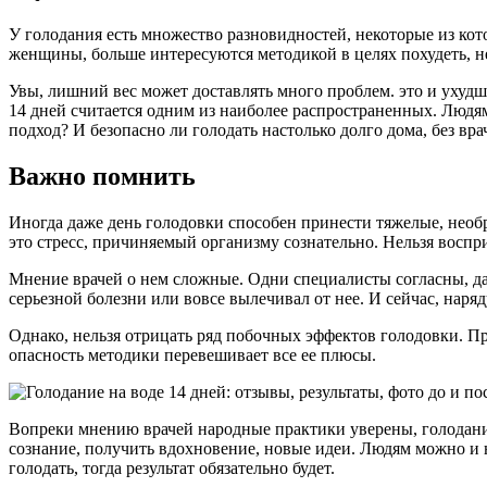
У голодания есть множество разновидностей, некоторые из ко
женщины, больше интересуются методикой в целях похудеть, не
Увы, лишний вес может доставлять много проблем. это и ухуд
14 дней считается одним из наиболее распространенных. Людям
подход? И безопасно ли голодать настолько долго дома, без в
Важно помнить
Иногда даже день голодовки способен принести тяжелые, необ
это стресс, причиняемый организму сознательно. Нельзя воспр
Мнение врачей о нем сложные. Одни специалисты согласны, да
серьезной болезни или вовсе вылечивал от нее. И сейчас, наря
Однако, нельзя отрицать ряд побочных эффектов голодовки. 
опасность методики перевешивает все ее плюсы.
Вопреки мнению врачей народные практики уверены, голодание
сознание, получить вдохновение, новые идеи. Людям можно и 
голодать, тогда результат обязательно будет.