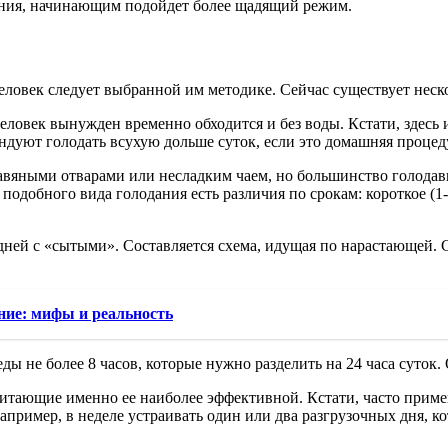
ания, начинающим подойдет более щадящий режим.
еловек следует выбранной им методике. Сейчас существует неск
 человек вынужден временно обходится и без воды. Кстати, здес
ендуют голодать всухую дольше суток, если это домашняя процед
равяными отварами или несладким чаем, но большинство голодав
одобного вида голодания есть различия по срокам: короткое (1-3 
ей с «сытыми». Составляется схема, идущая по нарастающей. Снач
ние: мифы и реальность
ды не более 8 часов, которые нужно разделить на 24 часа суток.
итающие именно ее наиболее эффективной. Кстати, часто примен
пример, в неделе устраивать один или два разгрузочных дня, ко