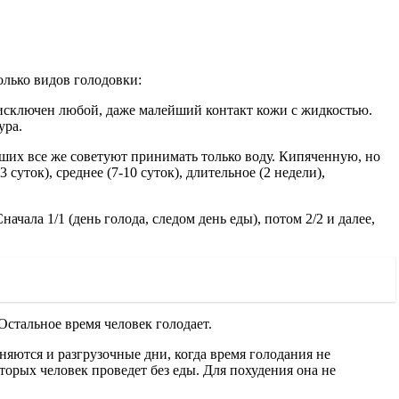
олько видов голодовки:
ь исключен любой, даже малейший контакт кожи с жидкостью.
ура.
ших все же советуют принимать только воду. Кипяченную, но
суток), среднее (7-10 суток), длительное (2 недели),
ала 1/1 (день голода, следом день еды), потом 2/2 и далее,
 Остальное время человек голодает.
яются и разгрузочные дни, когда время голодания не
торых человек проведет без еды. Для похудения она не