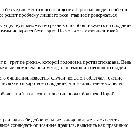
о и без медикаментозного очищения. Простые люди, особенно
ее решит проблему лишнего веса, главное продержаться.
. Существует множество разных способов похудеть и голодание
раммы испарятся бесследно. Насколько эффективен такой
 к «группе риска», которой голодовка противопоказана. Ведь
ерьезный, комплексный метод, включающий несколько стадий.
го очищения, известны случаи, когда он облегчал течение
описывается короткое голодание, чисто для лечебных целей.
заболеваний или возникновение новых болячек. Порой
траивали себе добровольные голодовки, желая очистить
авное соблюдать описанные правила, выяснить как правильно