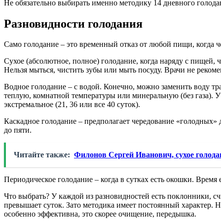
Не обязательно выбирать именно методику 14 дневного голод
Разновидности голодания
Само голодание – это временный отказ от любой пищи, когда ч
Сухое (абсолютное, полное) голодание, когда наряду с пищей,
Нельзя мыться, чистить зубы или мыть посуду. Врачи не реком
Водное голодание – с водой. Конечно, можно заменить воду т
теплую, комнатной температуры или минеральную (без газа). У п
экстремальное (21, 36 или все 40 суток).
Каскадное голодание – предполагает чередование «голодных» дн
до пяти.
Читайте также:
Филонов Сергей Иванович, сухое голода
Периодическое голодание – когда в сутках есть окошки. Время е
Что выбрать? У каждой из разновидностей есть поклонники, сч
превышает суток. Зато методика имеет постоянный характер. На
особенно эффективна, это скорее очищение, передышка.