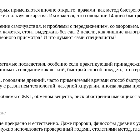
торых применяются вполне открыто, врачами, как метод быстрог
 используя лекарства. Им кажется, что голодание 14 дней быстр
шение самочувствия, и проблемы с передвижением, со здоровьем
 кажется, стоит выдержать без еды 2 недели, как лишние килог
рачебного присмотра? И что думают сами специалисты?
ратимые последствия, особенно если практикующий принадлежит
инимать голодание как легкий, быстрый способ похудеть, это с
, голодание древний, часто применяемый врачами способ быстро
ду с развитием технологий, лазерной хирургии, иногда людям пр
Проблемы с ЖКТ, обменом веществ, риск обострения имеющихся 
 прекрасно и естественно. Даже пророки, философы древних ус
нужно использовать проверенный годами, столетиями метод, гл