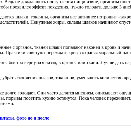
из. Ведь не дождавшись поступления пищи извне, организм ище
обы проявился эффект похудения, нужно голодать дольше 3 дне
даются шлаки, токсины, организм все активнее потрошит «закро
подсластителей). Ненужные жиры, склады шлаков начинают опус
нные с органов, тканей шлаки попадают наконец в кровь и начин
ы. Практики советуют переждать криз, сохраняя моральный наст
ны быстро вернуться назад, в органы или ткани. Лучше дать па
 убрать скопления шлаков, токсинов, уменьшить количество вре
уже долго голодает. Они часто делятся мнением, описывают ощущ
ы, порывы посетить кухню останутся. Пока человек переживает, 
синами.
льтаты, фото до и после