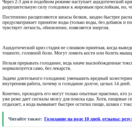
Через 2-3 дня в подобном режиме наступает ацидотический кр
разрушительную силу голодовки к жировым прослойкам, но, чт
Постепенно расщепляются запасы белков, заодно быстрее распа
предусматривает принятие воды (только воды, без добавок и 
чувствует легкость, обновление, появляется энергия.
Ацидотический криз стадия не слишком приятная, когда выведе
тошноте, головной боли. Могут ломить кости или болеть мышц
Нельзя прерывать голодание, ведь иначе высвобожденные токси
нормализуется само, без лекарств.
Задачи длительного голодания: уменьшить вредный холестерин,
внутренняя работа, почему и голодание долгое, целых 14 дней.
Конечно, проходить его могут только опытные практики, кто 
уже реже дает сигналы мозгу для поиска еды. Хотя, пищевые сн
отдыхает, а вода вымывает быстрее остатки пищи, шлаки с ток
Читайте также:
Голодание на воде 10 дней, отзывы: резу