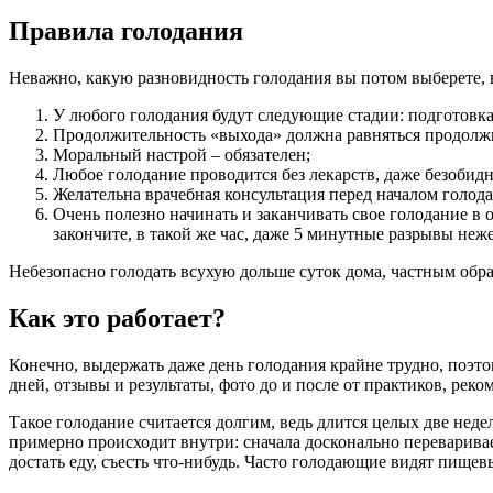
Правила голодания
Неважно, какую разновидность голодания вы потом выберете, в
У любого голодания будут следующие стадии: подготовка
Продолжительность «выхода» должна равняться продолжи
Моральный настрой – обязателен;
Любое голодание проводится без лекарств, даже безобидн
Желательна врачебная консультация перед началом голода
Очень полезно начинать и заканчивать свое голодание в о
закончите, в такой же час, даже 5 минутные разрывы неж
Небезопасно голодать всухую дольше суток дома, частным обра
Как это работает?
Конечно, выдержать даже день голодания крайне трудно, поэто
дней, отзывы и результаты, фото до и после от практиков, рек
Такое голодание считается долгим, ведь длится целых две неде
примерно происходит внутри: сначала досконально переваривае
достать еду, съесть что-нибудь. Часто голодающие видят пище