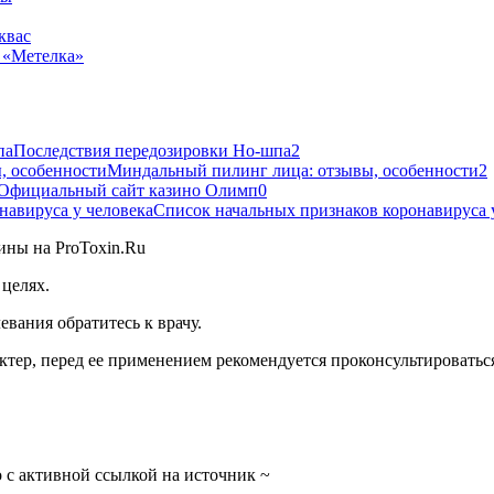
квас
 «Метелка»
Последствия передозировки Но-шпа
2
Миндальный пилинг лица: отзывы, особенности
2
Официальный сайт казино Олимп
0
Список начальных признаков коронавируса 
целях.
вания обратитесь к врачу.
тер, перед ее применением рекомендуется проконсультироваться
 с активной ссылкой на источник ~