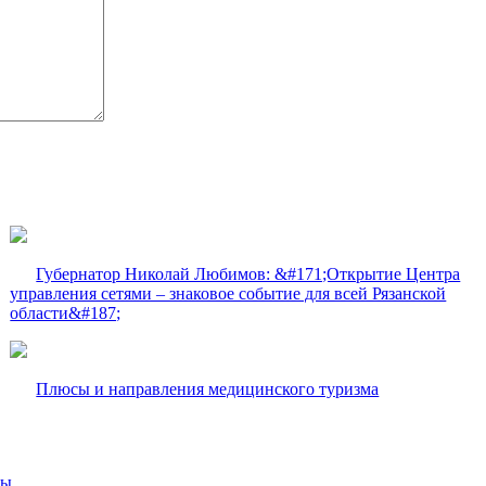
Губернатор Николай Любимов: &#171;Открытие Центра
управления сетями – знаковое событие для всей Рязанской
области&#187;
Плюсы и направления медицинского туризма
вы