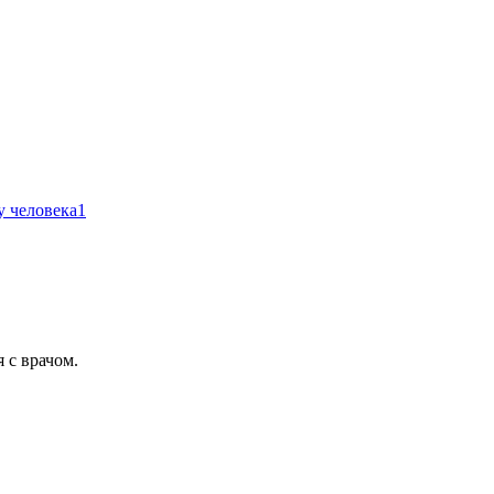
у человека
1
 с врачом.