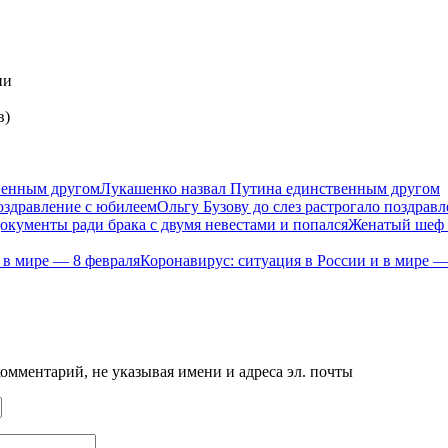
ии
в)
Лукашенко назвал Путина единственным другом
Ольгу Бузову до слез растрогало поздрав
Женатый шеф п
Коронавирус: ситуация в России и в мире —
мментарий, не указывая имени и адреса эл. почты