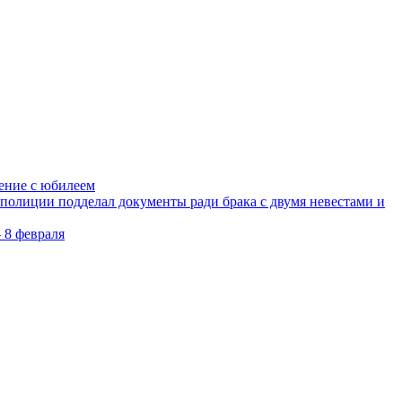
ление с юбилеем
олиции подделал документы ради брака с двумя невестами и
 8 февраля