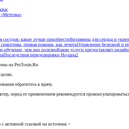
квас
 «Метелка»
Витамины для сердца и укреп
Отравление белизной и ее
Какие услуги предоставляет онлайн
Последствия передозировки Но-шпа
2
целях.
вания обратитесь к врачу.
тер, перед ее применением рекомендуется проконсультироваться
 с активной ссылкой на источник ~