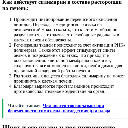
Как действует силимарин в составе расторопши
на печень:
Происходит ингибирование перекисного окисления
липидов. Переводя с медицинского языка на
человеческий можно сказать, что клетки мембран не
разрушаются, а это значит, что свободные радикалы в
клетках печени обезврежены.
Регенерация тканей происходит за счет активации РНК-
полимераза. Также этот эффект стимулирует синтез
белков в поврежденных клетках, что приводит к
восстановлению клеточной мембраны и как итог,
сохраняются все компоненты клетки, необходимые для
правильной и здоровой работы печени.
Ряд токсичных веществ благодаря силимарину не может
проникнуть к клеткам печени.
Благодаря выработке простагландинов происходит
противовоспалительное воздействие на орган.
Читайте также:
Чем опасен токсоплазмоз при
беременности: симптомы, последствия для плода
Шрот и его правильное применение