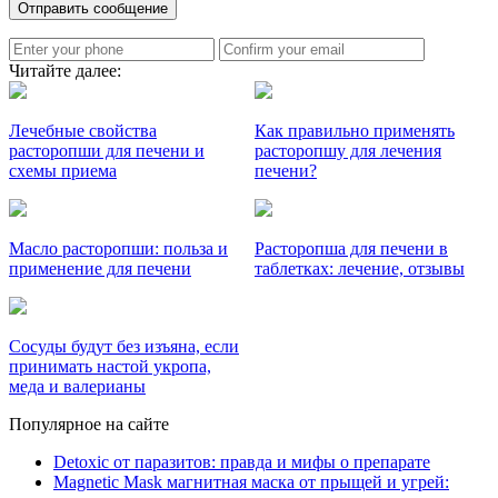
Читайте далее:
Лечебные свойства
Как правильно применять
расторопши для печени и
расторопшу для лечения
схемы приема
печени?
Масло расторопши: польза и
Расторопша для печени в
применение для печени
таблетках: лечение, отзывы
Сосуды будут без изъяна, если
принимать настой укропа,
меда и валерианы
Популярное на сайте
Detoxic от паразитов: правда и мифы о препарате
Magnetic Mask магнитная маска от прыщей и угрей: