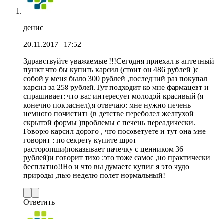
денис
20.11.2017
| 17:52
Здравствуйте уважаемые !!!Сегодня приехал в аптечный
пункт что бы купить карсил (стоит он 486 рублей )с
собой у меня было 300 рублей ,последний раз покупал
карсил за 258 рублей.Тут подходит ко мне фармацевт и
спрашивает: что вас интересует молодой красивый (я
конечно покраснел),я отвечаю: мне нужно печень
немного почистить (в детстве переболел желтухой
скрытой формы )проблемы с печень переадически.
Говорю карсил дорого , что посоветуете и тут она мне
говорит : по секрету купите шрот
расторопши(показывает пачечку с ценником 36
рублей)и говорит тихо :это тоже самое ,но практически
бесплатно!!Но и что вы думаете купил я это чудо
природы ,пью неделю полет нормальный!
Ответить