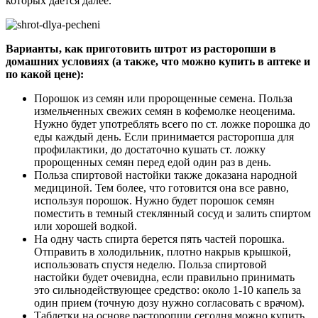
которых дается далее.
Варианты, как приготовить штрот из расторопши в
домашних условиях (а также, что можно купить в аптеке и
по какой цене):
Порошок из семян или пророщенные семена. Польза
измельченных свежих семян в кофемолке неоценима.
Нужно будет употреблять всего по ст. ложке порошка до
еды каждый день. Если принимается расторопша для
профилактики, до достаточно кушать ст. ложку
пророщенных семян перед едой один раз в день.
Польза спиртовой настойки также доказана народной
медициной. Тем более, что готовится она все равно,
используя порошок. Нужно будет порошок семян
поместить в темный стеклянный сосуд и залить спиртом
или хорошей водкой.
На одну часть спирта берется пять частей порошка.
Отправить в холодильник, плотно накрыв крышкой,
использовать спустя неделю. Польза спиртовой
настойки будет очевидна, если правильно принимать
это сильнодействующее средство: около 1-10 капель за
один прием (точную дозу нужно согласовать с врачом).
Таблетки на основе расторопши сегодня можно купить