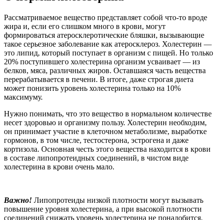
Рассматриваемое вещество представляет собой что-то вроде
жира и, если его слишком много в крови, могут
формироваться атеросклеротические бляшки, вызывающие
такое серьезное заболевание как атеросклероз. Холестерин —
это липид, который поступает в организм с пищей. Но только
20% поступившего холестерина организм усваивает — из
белков, мяса, различных жиров. Оставшаяся часть вещества
перерабатывается в печени. В итоге, даже строгая диета
может понизить уровень холестерина только на 10%
максимуму.
Нужно понимать, что это вещество в нормальном количестве
несет здоровью и организму пользу. Холестерин необходим,
он принимает участие в клеточном метаболизме, выработке
гормонов, в том числе, тестостерона, эстрогена и даже
кортизола. Основная честь этого вещества находится в крови
в составе липопротеидных соединений, в чистом виде
холестерина в крови очень мало.
Важно!
Липопротеиды низкой плотности могут вызывать
повышение уровня холестерина, а при высокой плотности
соединений снижать уровень холестерина не понадобится,