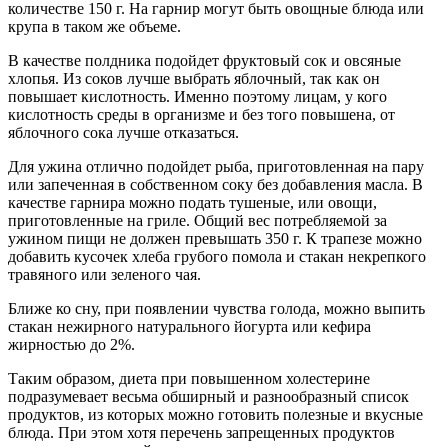
количестве 150 г. На гарнир могут быть овощные блюда или
крупа в таком же объеме.
В качестве полдника подойдет фруктовый сок и овсяные
хлопья. Из соков лучше выбрать яблочный, так как он
повышает кислотность. Именно поэтому лицам, у кого
кислотность среды в организме и без того повышена, от
яблочного сока лучше отказаться.
Для ужина отлично подойдет рыба, приготовленная на пару
или запеченная в собственном соку без добавления масла. В
качестве гарнира можно подать тушеные, или овощи,
приготовленные на гриле. Общий вес потребляемой за
ужином пищи не должен превышать 350 г. К трапезе можно
добавить кусочек хлеба грубого помола и стакан некрепкого
травяного или зеленого чая.
Ближе ко сну, при появлении чувства голода, можно выпить
стакан нежирного натурального йогурта или кефира
жирностью до 2%.
Таким образом, диета при повышенном холестерине
подразумевает весьма обширный и разнообразный список
продуктов, из которых можно готовить полезные и вкусные
блюда. При этом хотя перечень запрещенных продуктов