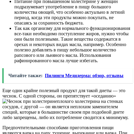
Питание при повышенном холестерине у женщин
подразумевает употребление в пищу большого
количества овощей, что особенно актуально в летний
период, когда эти продукты можно покупать, не
опасаясь за сохранность бюджета.
Так как организму для нормального функционирования
все-таки необходимо поступление жиров, нужно чтобы
они были полезными. Такие вещества содержатся в
орехах и некоторых видах масла, например. Особенно
полезно добавлять в пищу небольшое количество
рапсового или льняного масла. Использования
рафинированного масла лучше избегать.
Читайте также:
Пилинги Медидерма: обзор, отзывы
Еще один крайне полезный продукт для такой диеты — это
чеснок. С одной стороны, он препятствует «оседанию»
плохого холестерина на стенках
сосудов, с другой — он является неплохим заменителем
специй, которые в большинстве своем при подобной диете
либо запрещены, либо их потребление сводится к минимуму.
Предпочтительными способами приготовления пищи
являются варка на пару, тушение, выпекание или варка. При