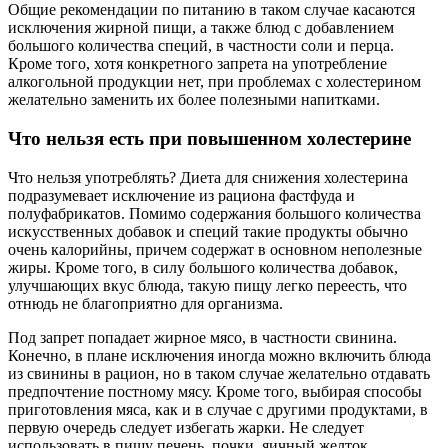
Общие рекомендации по питанию в таком случае касаются
исключения жирной пищи, а также блюд с добавлением
большого количества специй, в частности соли и перца.
Кроме того, хотя конкретного запрета на употребление
алкогольной продукции нет, при проблемах с холестерином
желательно заменить их более полезными напитками.
Что нельзя есть при повышенном холестерине
Что нельзя употреблять? Диета для снижения холестерина
подразумевает исключение из рациона фастфуда и
полуфабрикатов. Помимо содержания большого количества
искусственных добавок и специй такие продукты обычно
очень калорийны, причем содержат в основном неполезные
жиры. Кроме того, в силу большого количества добавок,
улучшающих вкус блюда, такую пищу легко переесть, что
отнюдь не благоприятно для организма.
Под запрет попадает жирное мясо, в частности свинина.
Конечно, в плане исключения иногда можно включить блюда
из свинины в рацион, но в таком случае желательно отдавать
предпочтение постному мясу. Кроме того, выбирая способы
приготовления мяса, как и в случае с другими продуктами, в
первую очередь следует избегать жарки. Не следует
использовать в пищу печень, почки, яичный желток.