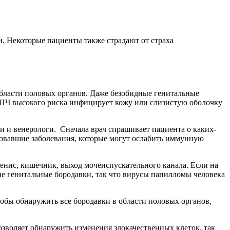
и. Некоторые пациенты также страдают от страха
области половых органов. Даже безобидные генитальные
 ВПЧ высокого риска инфицирует кожу или слизистую оболочку
 и венерологи. Сначала врач спрашивает пациента о каких-
твовавшие заболевания, которые могут ослабить иммунную
енис, кишечник, выход мочеиспускательного канала. Если на
е генитальные бородавки, так что вирусы папилломы человека
тобы обнаружить все бородавки в области половых органов,
озволяет обнаружить изменения злокачественных клеток, так