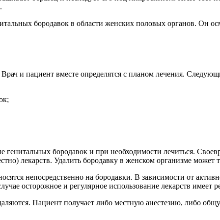
.
итальных бородавок в области женских половых органов. Он о
 Врач и пациент вместе определятся с планом лечения. Следую
ок;
е генитальных бородавок и при необходимости лечиться. Своев
тно) лекарств. Удалить бородавку в женском организме может 
носятся непосредственно на бородавки. В зависимости от актив
лучае осторожное и регулярное использование лекарств имеет р
даляются. Пациент получает либо местную анестезию, либо общ