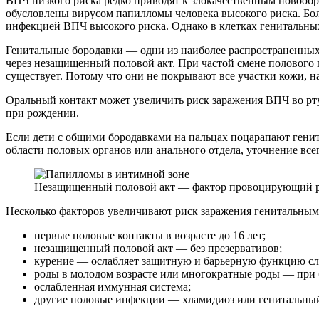
ВПЧ низкого риска редко приводят к злокачественным новообр
обусловлены вирусом папилломы человека высокого риска. Бол
инфекцией ВПЧ высокого риска. Однако в клетках генитальны
Генитальные бородавки — одни из наиболее распространенных 
через незащищенный половой акт. При частой смене полового 
существует. Потому что они не покрывают все участки кожи, н
Оральный контакт может увеличить риск заражения ВПЧ во рт
при рождении.
Если дети с общими бородавками на пальцах поцарапают генита
области половых органов или анального отдела, уточнение всег
Незащищенный половой акт — фактор провоцирующий ри
Несколько факторов увеличивают риск заражения генитальным
первые половые контакты в возрасте до 16 лет;
незащищенный половой акт — без презервативов;
курение — ослабляет защитную и барьерную функцию сл
роды в молодом возрасте или многократные роды — при б
ослабленная иммунная система;
другие половые инфекции — хламидиоз или генитальный