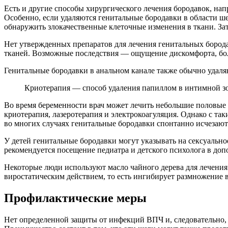
Есть и другие способы хирургического лечения бородавок, на
Особенно, если удаляются генитальные бородавки в области ш
обнаружить злокачественные клеточные изменения в ткани. Зат
Нет утвержденных препаратов для лечения генитальных борода
тканей. Возможные последствия — ощущение дискомфорта, бол
Генитальные бородавки в анальном канале также обычно удаля
Криотерапия — способ удаления папиллом в интимной з
Во время беременности врач может лечить небольшие половые
криотерапия, лазеротерапия и электрокоагуляция. Однако с та
во многих случаях генитальные бородавки спонтанно исчезают 
У детей генитальные бородавки могут указывать на сексуальное
рекомендуется посещение педиатра и детского психолога в до
Некоторые люди используют масло чайного дерева для лечения г
виростатическим действием, то есть ингибирует размножение в
Профилактические меры
Нет определенной защиты от инфекций ВПЧ и, следовательно,