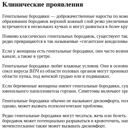
Клинические проявления
Генитальные бородавки — доброкачественные наросты по коже 
образовании бородавок верхний кожный слой резко увеличивае
встречаются в нескольких кучках и могут развиться в более 
Помимо классических генитальных бородавок, существуют так
редко превращаются в так называемые «гигантские кондиломы»
Если у женщины есть генитальные бородавки, они часто возник
канале, а также в уретре.
Генитальные бородавки любят влажные условия. Они в основном
сексе вирусы ВПЧ из области половых органов могут проникать 
области пупка, под женской грудью или в подмышках.
Если беременные женщины имеют генитальные бородавки, сущес
ювенильного папилломатоза гортани. Симптомы включают хри
Генитальные бородавки обычно не вызывают дискомфорта, поэт
однако, может вызвать психологические проблемы.
Редко генитальные бородавки могут чесаться, жечь или боле
бородавок может потенциально разрываться и кровоточить, нап
мочеиспускание также может вызывать дискомфорт.