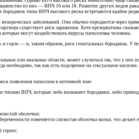
азованиям. Однако ВПЧ высокого риска значительно чаще связа
ьшинство из них — ВПЧ 16 или 18. Развитие других видов рака 
х бородавок типы ВПЧ высокого риска встречаются крайне редк
венерических заболеваний. Они обычно передаются через прямо
партнера существует риск заражения. Хотя презервативы снижаю
а которые могут воздействовать вирусы папилломы человека.
у и горле — и, таким образом, риск генитальных бородавок. У
льные или анальные области, может случиться так, что у них по
да необходимо, так как есть подозрение на сексуальное насилие.
ск появления папиллом в интимной зоне
и типами ВПЧ, которые либо вызывают бородавки, либо приводя
изистой оболочки;
еременности изменяется слизистая оболочка матки, что делает 
 герпес.