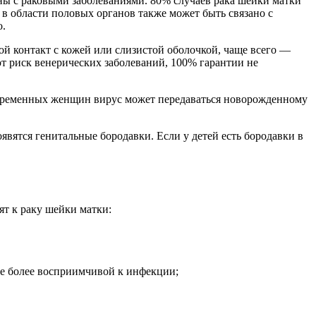
ны с раковыми заболеваниями. 80% случаев рака шейки матки
в области половых органов также может быть связано с
о.
й контакт с кожей или слизистой оболочкой, чаще всего —
т риск венерических заболеваний, 100% гарантии не
 беременных женщин вирус может передаваться новорожденному
явятся генитальные бородавки. Если у детей есть бородавки в
т к раку шейки матки:
ее более восприимчивой к инфекции;