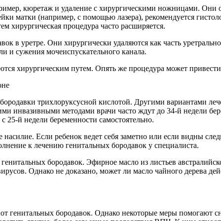
пример, кюретаж и удаление с хирургическими ножницами. Они 
ейки матки (например, с помощью лазера), рекомендуется гисто
ем хирургическая процедура часто расширяется.
вок в уретре. Они хирургически удаляются как часть уретральн
и и сужения мочеиспускательного канала.
ются хирургическим путем. Опять же процедура может привести
оне
 бородавки трихлоруксусной кислотой. Другими вариантами леч
кими инвазивными методами врачи часто ждут до 34-й недели бер
с 25-й недели беременности самостоятельно.
 насилие. Если ребенок ведет себя заметно или если видны след
полнение к лечению генитальных бородавок у специалиста.
енитальных бородавок. Эфирное масло из листьев австралийского 
ирусов. Однако не доказано, может ли масло чайного дерева де
 от генитальных бородавок. Однако некоторые меры помогают с