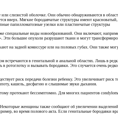
или слизистой оболочке. Они обычно обнаруживаются в области 
тся вверх. Мягкие бородавчатые структуры имеют красноватый,
крупные папилломатозные узелки или пластинчатые структуры
же специальные виды новообразований. Они включают, наприме
. Эти большие опухоли разрушают ткани и могут трансформиров
ают на задней комиссуре или на половых губах. Они также могу
 встречаются в генитальной и анальной областях. Лишь в редки
в ротоглотку и вызывать бородавки. Это случается очень редко.
твует риск передачи болезни ребенку. Это увеличивает риск то
поту, кашель, дисфагию и слышимые звуки дыхания.
ому протекают бессимптомно. Для многих пациентов condylomata
ть. Некоторые женщины также сообщают об увеличении выделени
ример, во время полового акта. Если генитальные бородавки вра