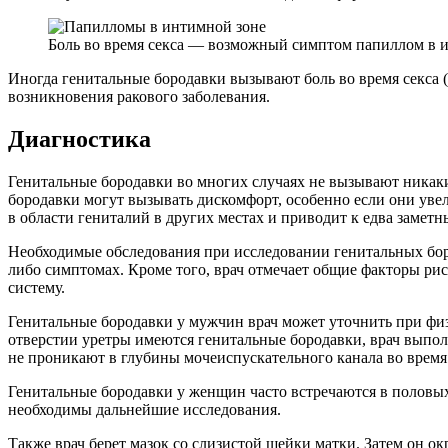
Боль во время секса — возможный симптом папиллом в 
Иногда генитальные бородавки вызывают боль во время секса 
возникновения ракового заболевания.
Диагностика
Генитальные бородавки во многих случаях не вызывают никаки
бородавки могут вызывать дискомфорт, особенно если они уве
в области гениталий в других местах и ​​приводит к едва замет
Необходимые обследования при исследовании генитальных боро
либо симптомах. Кроме того, врач отмечает общие факторы рис
систему.
Генитальные бородавки у мужчин врач может уточнить при физ
отверстии уретры имеются генитальные бородавки, врач выпол
не проникают в глубины мочеиспускательного канала во время
Генитальные бородавки у женщин часто встречаются в половых 
необходимы дальнейшие исследования.
Также врач берет мазок со слизистой шейки матки. Затем он о