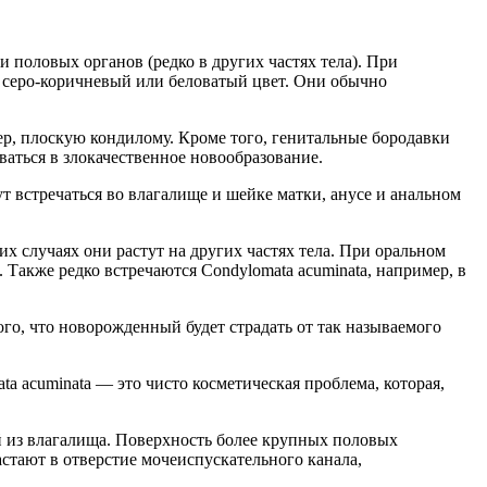
половых органов (редко в других частях тела). При
 серо-коричневый или беловатый цвет. Они обычно
р, плоскую кондилому. Кроме того, генитальные бородавки
аться в злокачественное новообразование.
т встречаться во влагалище и шейке матки, анусе и анальном
х случаях они растут на других частях тела. При оральном
 Также редко встречаются Condylomata acuminata, например, в
го, что новорожденный будет страдать от так называемого
 acuminata — это чисто косметическая проблема, которая,
й из влагалища. Поверхность более крупных половых
стают в отверстие мочеиспускательного канала,