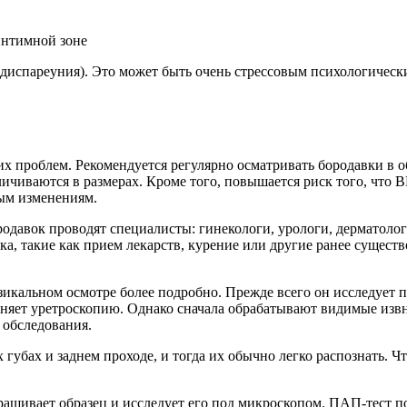
интимной зоне
(диспареуния). Это может быть очень стрессовым психологическ
х проблем. Рекомендуется регулярно осматривать бородавки в 
личиваются в размерах. Кроме того, повышается риск того, что
ным изменениям.
давок проводят специалисты: гинекологи, урологи, дерматологи
ка, такие как прием лекарств, курение или другие ранее сущес
икальном осмотре более подробно. Прежде всего он исследует п
няет уретроскопию. Однако сначала обрабатывают видимые извн
 обследования.
губах и заднем проходе, и тогда их обычно легко распознать. Ч
крашивает образец и исследует его под микроскопом. ПАП-тест п