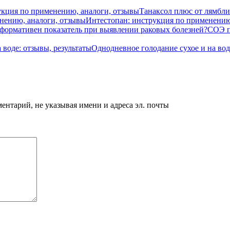
Танаксол плюс от лямбли
Интестопан: инструкция по применению
СОЭ п
Однодневное голодание сухое и на вод
нтарий, не указывая имени и адреса эл. почты