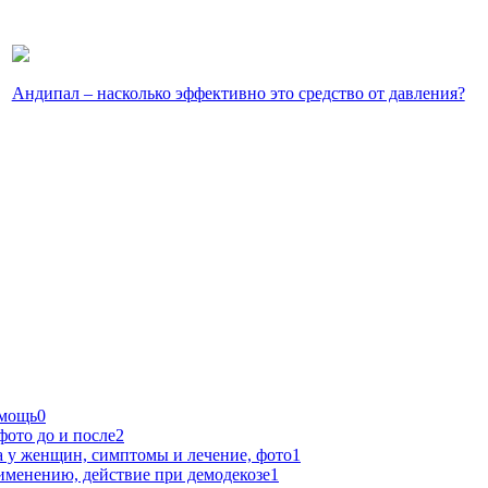
Андипал – насколько эффективно это средство от давления?
омощь
0
фото до и после
2
 у женщин, симптомы и лечение, фото
1
именению, действие при демодекозе
1