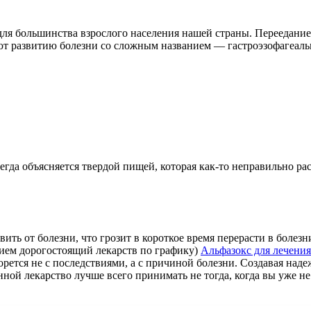
для большинства взрослого населения нашей страны. Переедание,
уют развитию болезни со сложным названием — гастроэзофагеал
егда объясняется твердой пищей, которая как-то неправильно рас
ть от болезни, что грозит в короткое время перерасти в болезни
рием дорогостоящий лекарств по графику)
Альфазокс для лечени
ется не с последствиями, а с причиной болезни. Создавая наде
ной лекарство лучше всего принимать не тогда, когда вы уже 