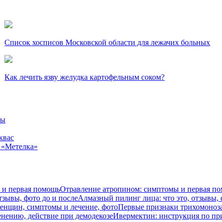
Список хосписов Московской области для лежачих больных
Как лечить язву желудка картофельным соком?
вы
квас
 «Метелка»
Отравление атропином: симптомы и первая п
Алмазный пилинг лица: что это, отзывы, 
Первые признаки трихомоноза
Ивермектин: инструкция по пр