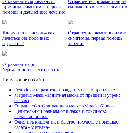
Отравление сыроежками:
Отравление грибами и через
причины, симптомы, первая
сколько появляются симптомы
помощь и дальнейшее лечение
Лисички от глистов – как
Отравление шампиньонами:
лечиться без побочных
симптомы, первая помощь,
эффектов?
лечение
Отравление при
беременности — что делать
Популярное на сайте
Detoxic от паразитов: правда и мифы о препарате
Magnetic Mask магнитная маска от прыщей и угрей:
отзывы
Отзывы об отбеливающей маске «Miracle Glow»
Целительный бальзам от шлаков и токсинов:
свекольный квас
Очистить кишечник и быстро похудеть с помощью
салата «Метелка»
Пользовательское соглашение