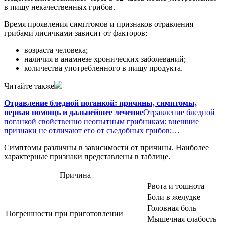
в пищу некачественных грибов.
Время проявления симптомов и признаков отравления
грибами лисичками зависит от факторов:
возраста человека;
наличия в анамнезе хронических заболеваний;
количества употребленного в пищу продукта.
Читайте также
Отравление бледной поганкой: причины, симптомы,
первая помощь и дальнейшее лечение
Отравление бледной
поганкой свойственно неопытным грибникам: внешние
признаки не отличают его от съедобных грибов;…
Симптомы различны в зависимости от причины. Наиболее
характерные признаки представлены в таблице.
Причина
Рвота и тошнота
Боли в желудке
Головная боль
Погрешности при приготовлении
Мышечная слабость