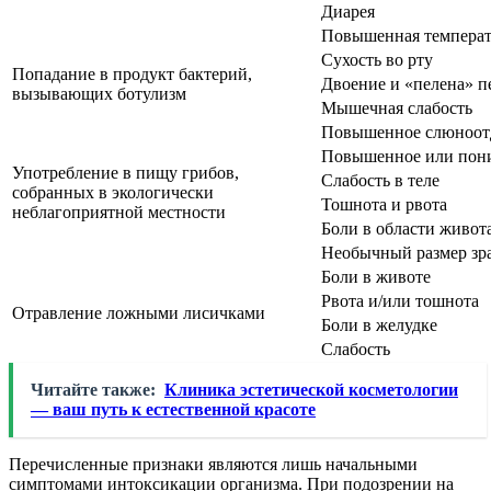
Диарея
Повышенная температ
Сухость во рту
Попадание в продукт бактерий,
Двоение и «пелена» п
вызывающих ботулизм
Мышечная слабость
Повышенное слюноотде
Повышенное или пон
Употребление в пищу грибов,
Слабость в теле
собранных в экологически
Тошнота и рвота
неблагоприятной местности
Боли в области живот
Необычный размер зр
Боли в животе
Рвота и/или тошнота
Отравление ложными лисичками
Боли в желудке
Слабость
Читайте также:
Клиника эстетической косметологии
— ваш путь к естественной красоте
Перечисленные признаки являются лишь начальными
симптомами интоксикации организма. При подозрении на