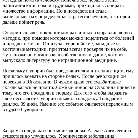
написания книги были трудными, приходилось собирать
множество информации. Но в последствии стала
вырисовываться определённая стратегия лечения, о которой
дальше пойдет речь.
Суворин являлся поклонником различных оздоравливающих
методик, при помощи которых можно исцелиться от болезней
и продлить жизнь. Он изучал европейские, западные и
восточные методики, при этом всегда проверял их на себе.
Чуть позже он организовал собственное издание, которое
выпускало литературу по нетрадиционной медицине.
Поскольку Суворин был представителем интеллигенции, ему
пришлось воевать на стороне белых. После революции он
переехал в Югославию. В чужом краю его судьба также
складывалась не просто. Ложный донос на Суворина привел к
тому, что его посадили в тюрьму. Для того чтобы выразить
свое несогласие Суворин объявил голодовку. Голодание
длилось 39 дней. Именно это событие считается переломным
в судьбе Суворина.
За время голодовки состояние здоровье Алексе Алексеевича
существенно улучшилось. Хронические заболевания,