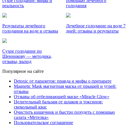
сухое голодание: мифы и
помощью лечебного
реальность
голодания
Результаты лечебного
Лечебное голодание на воде 7
голодания на воде и отзывы
дней: отзывы и результаты
Сухое голодание по
Щенникову — методика,
отзывы, выход
Популярное на сайте
Detoxic от паразитов: правда и мифы о препарате
Magnetic Mask магнитная маска от прыщей и угрей:
отзывы
Отзывы об отбеливающей маске «Miracle Glow»
Целительный бальзам от шлаков и токсинов:
свекольный квас
Очистить кишечник и быстро похудеть с помощью
салата «Метелка»
Пользовательское соглашение