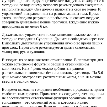
Суворин пропагандирует физические нагрузки. Исходя из его
методики, голодающему человеку рекомендовано ежедневно
выполнять зарядку. Она должна включать в себя не менее 10
упражнений, направленных на разные мышцы тела. Кроме
этого, необходимо регулярно пребывать на свежем воздухе,
совершать длительные пешие прогулки. Ежедневно нужно
преодолевать не менее 6 км.
Дыхательные упражнения также занимают важное место в
методике голодания Суворина. Дышать необходимо через нос.
Выполнять дыхательные упражнения нужно во время пеших
прогулок. Перед сном рекомендуется делать самомассаж
мышц ног, рук и туловища.
Выходить из голодания тоже стоит плавно. В первые три дня
можно есть свежие фрукты и овощи в ограниченном
количестве. На 3-4 день можно добавить в рацион
растительные и животные белки и сложные углеводы. На 5-6
день можно употреблять растительные жиры, а на 10 можно
ввести в рацион мясо.
Во время выхода из голодания необходимо продолжать прием
слабительных средств. Применять их следует до тех пор, пока
не восстановится естественная функция организма. Лечение
голоданием – это серьезный этап, к которому нужно
подходить основательно. Если вы не готовы работать над