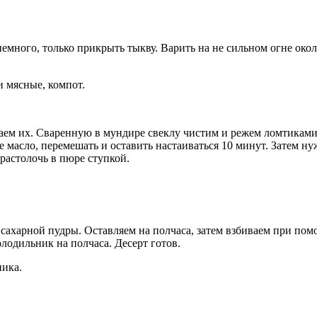
немного, только прикрыть тыкву. Варить на не сильном огне окол
и мясные, компот.
аем их. Сваренную в мундире свеклу чистим и режем ломтиками
е масло, перемешать и оставить настаиваться 10 минут. Затем н
растолочь в пюре ступкой.
 сахарной пудры. Оставляем на полчаса, затем взбиваем при по
лодильник на полчаса. Десерт готов.
ника.