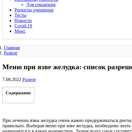
Для очищения
Рецепты очищения
Тесты
Новости
Covid-19
Микс
Главная
Разное
Меню при язве желудка: список разреш
7.08.2022
Разное
Содержание
При лечении язвы желудка очень важно придерживаться диеты. 
правильно. Выбирая меню при язве желудка, необходимо знать 
разрешается и в каких количествах. Лучше всего сразу состави