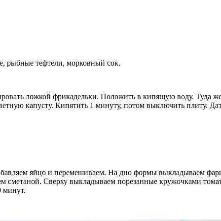
е, рыбные тефтели, морковный сок.
ировать ложкой фрикадельки. Положить в кипящую воду. Туда же
ветную капусту. Кипятить 1 минуту, потом выключить плиту. Дат
добавляем яйцо и перемешиваем. На дно формы выкладываем фа
м сметаной. Сверху выкладываем порезанные кружочками томаты.
 минут.