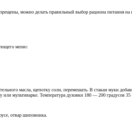
 запрещены, можно делать правильный выбор рациона питания на
дующего меню:
тительного масла, щепотку соли, перемешать. В стакан муки доба
 или мультиварке. Температура духовки 180 — 200 градусов 35
оусе, отвар шиповника.