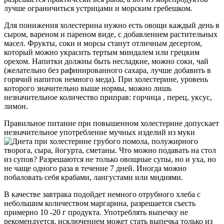
лучше ограничиться устрицами и морским гребешком.
Для понижения холестерина нужно есть овощи каждый день в
сыром, вареном и пареном виде, с добавлением растительных
масел. Фрукты, соки и морсы станут отличным десертом,
который можно украсить тертым миндалем или грецким
орехом. Напитки должны быть несладкие, можно соки, чай
(желательно без рафинированного сахара, лучше добавить в
горячий напиток немного меда). При холестерине, уровень
которого значительно выше нормы, можно лишь
незначительное количество приправ: горчица , перец, уксус,
лимон.
Правильное питание при повышенном холестерине допускает
незначительное употребление мучных изделий из муки
грубого помола, полужирного
творога, сыра, йогурта, сметаны. Что можно подавать на стол
из супов? Разрешаются не только овощные супы, но и уха, но
не чаще одного раза в течение 7 дней. Иногда можно
побаловать себя крабами, лангустами или мидиями.
В качестве завтрака подойдет немного отрубного хлеба с
небольшим количеством маргарина, разрешается съесть
примерно 10 -20 г продукта. Употреблять выпечку не
рекомендуется, исключением может стать выпечка только из