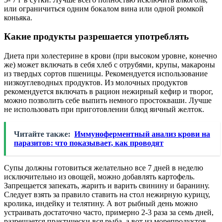
или ограничиться одним бокалом вина или одной рюмкой
коньяка.
Какие продукты разрешается употреблять
Диета при холестерине в крови (при высоком уровне, конечно
же) может включать в себя хлеб с отрубями, крупы, макароны
из твердых сортов пшеницы. Рекомендуется использование
низкоуглеводных продуктов. Из молочных продуктов
рекомендуется включать в рацион нежирный кефир и творог,
можно позволить себе выпить немного простокваши. Лучше
не использовать при приготовлении блюд яичный желток.
Читайте также:
Иммуноферментный анализ крови на
паразитов: что показывает, как проводят
Супы должны готовиться желательно все 7 дней в неделю
исключительно из овощей, можно добавлять картофель.
Запрещается запекать, жарить и варить свинину и баранину.
Следует взять за правило ставить на стол нежирную курицу,
кролика, индейку и телятину. А вот рыбный день можно
устраивать достаточно часто, примерно 2-3 раза за семь дней,
разрешается практически вся рыба, а вот из морепродуктов