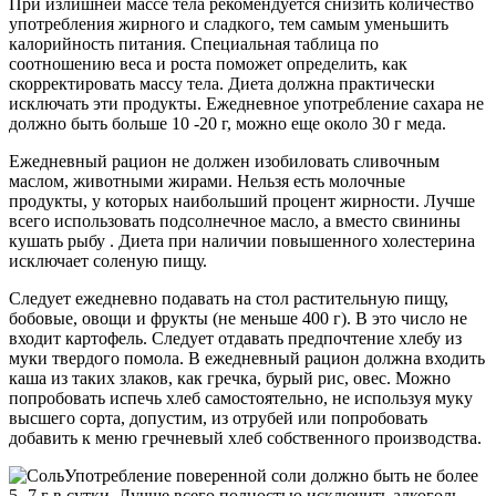
При излишней массе тела рекомендуется снизить количество
употребления жирного и сладкого, тем самым уменьшить
калорийность питания. Специальная таблица по
соотношению веса и роста поможет определить, как
скорректировать массу тела. Диета должна практически
исключать эти продукты. Ежедневное употребление сахара не
должно быть больше 10 -20 г, можно еще около 30 г меда.
Ежедневный рацион не должен изобиловать сливочным
маслом, животными жирами. Нельзя есть молочные
продукты, у которых наибольший процент жирности. Лучше
всего использовать подсолнечное масло, а вместо свинины
кушать рыбу . Диета при наличии повышенного холестерина
исключает соленую пищу.
Следует ежедневно подавать на стол растительную пищу,
бобовые, овощи и фрукты (не меньше 400 г). В это число не
входит картофель. Следует отдавать предпочтение хлебу из
муки твердого помола. В ежедневный рацион должна входить
каша из таких злаков, как гречка, бурый рис, овес. Можно
попробовать испечь хлеб самостоятельно, не используя муку
высшего сорта, допустим, из отрубей или попробовать
добавить к меню гречневый хлеб собственного производства.
Употребление поверенной соли должно быть не более
5- 7 г в сутки. Лучше всего полностью исключить алкоголь,