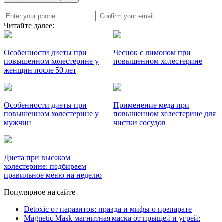
Читайте далее:
Особенности диеты при
Чеснок с лимоном при
повышенном холестерине у
повышенном холестерине
женщин после 50 лет
Особенности диеты при
Применение меда при
повышенном холестерине у
повышенном холестерине для
мужчин
чистки сосудов
Диета при высоком
холестерине: подбираем
правильное меню на неделю
Популярное на сайте
Detoxic от паразитов: правда и мифы о препарате
Magnetic Mask магнитная маска от прыщей и угрей: