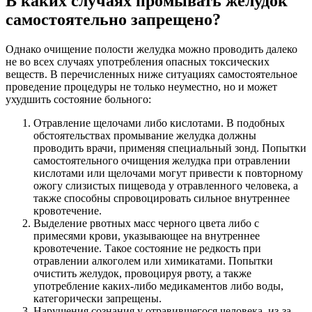
В каких случаях промывать желудок
самостоятельно запрещено?
Однако очищение полости желудка можно проводить далеко
не во всех случаях употребления опасных токсических
веществ. В перечисленных ниже ситуациях самостоятельное
проведение процедуры не только неуместно, но и может
ухудшить состояние больного:
Отравление щелочами либо кислотами. В подобных
обстоятельствах промывание желудка должны
проводить врачи, применяя специальный зонд. Попытки
самостоятельного очищения желудка при отравлении
кислотами или щелочами могут привести к повторному
ожогу слизистых пищевода у отравленного человека, а
также способны спровоцировать сильное внутреннее
кровотечение.
Выделение рвотных масс черного цвета либо с
примесями крови, указывающее на внутреннее
кровотечение. Такое состояние не редкость при
отравлении алкоголем или химикатами. Попытки
очистить желудок, провоцируя рвоту, а также
употребление каких-либо медикаментов либо воды,
категорически запрещены.
Нарушения сознания у отравившегося человека, из-за