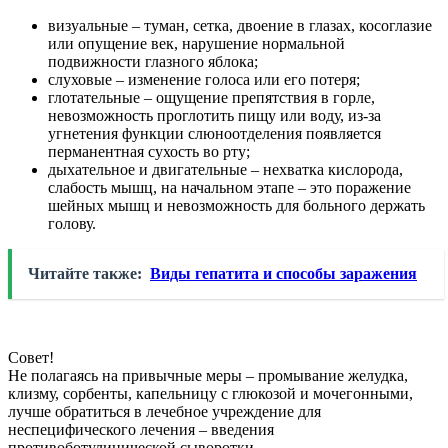
визуальные – туман, сетка, двоение в глазах, косоглазие
или опущение век, нарушение нормальной
подвижности глазного яблока;
слуховые – изменение голоса или его потеря;
глотательные – ощущение препятствия в горле,
невозможность проглотить пищу или воду, из-за
угнетения функции слюноотделения появляется
перманентная сухость во рту;
дыхательное и двигательные – нехватка кислорода,
слабость мышц, на начальном этапе – это поражение
шейных мышц и невозможность для больного держать
голову.
Читайте также:
Виды гепатита и способы заражения
Совет!
Не полагаясь на привычные меры – промывание желудка,
клизму, сорбенты, капельницу с глюкозой и мочегонными,
лучше обратиться в лечебное учреждение для
неспецифического лечения – введения
противоботулинической сыворотки.