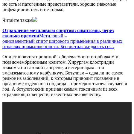
но есть и патогенные представители, хорошо знакомые
инфекционистам, и не только.
Читайте также
Отравление метиловым спиртом: симптомы, через
сколько времени
Метиловый –
одновалентный спирт широкого применения в различных
отраслях промышленности. Бесцветная жидкость со…
Они становятся причиной заболеваемости столбняком и
псевдомембранозным колитом. Хирургам клостридии
знакомы по газовой гангрене, а ветеринарам – по
эмфизематозному карбункулу. Ботулизм – едва ли не самое
редкое из заболеваний, к которым приводит появление в
организме отдельного подвида – примерно тысяча случаев в
год. А ботулотоксин признан самым токсичным из всех
отравляющих веществ, известных человечеству.