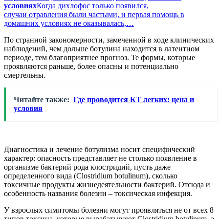
условиях
Когда дихлофос только появился,
случаи отравления были частыми, и первая помощь в
домашних условиях не оказывалась,…
По странной закономерности, замеченной в ходе клинических
наблюдений, чем дольше ботулина находится в латентном
периоде, тем благоприятнее прогноз. Те формы, которые
проявляются раньше, более опасны и потенциально
смертельны.
Читайте также:
Где проводится КТ легких: цена и
условия
Диагностика и лечение ботулизма носит специфический
характер: опасность представляет не столько появление в
организме бактерий рода клостридий, пусть даже
определенного вида (Clostridium botulinum), сколько
токсичные продукты жизнедеятельности бактерий. Отсюда и
особенность названия болезни – токсическая инфекция.
У взрослых симптомы болезни могут проявляться не от всех 8
типов токсина, которые вырабатывают Clostridium botulinum, а