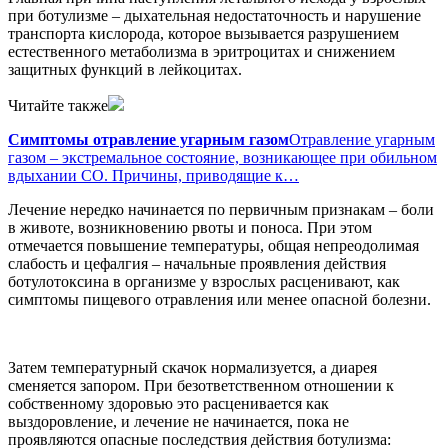
при ботулизме – дыхательная недостаточность и нарушение
транспорта кислорода, которое вызывается разрушением
естественного метаболизма в эритроцитах и снижением
защитных функций в лейкоцитах.
Читайте также
Симптомы отравление угарным газом
Отравление угарным
газом – экстремальное состояние, возникающее при обильном
вдыхании СО. Причины, приводящие к…
Лечение нередко начинается по первичным признакам – боли
в животе, возникновению рвоты и поноса. При этом
отмечается повышение температуры, общая непреодолимая
слабость и цефалгия – начальные проявления действия
ботулотоксина в организме у взрослых расценивают, как
симптомы пищевого отравления или менее опасной болезни.
Затем температурный скачок нормализуется, а диарея
сменяется запором. При безответственном отношении к
собственному здоровью это расценивается как
выздоровление, и лечение не начинается, пока не
проявляются опасные последствия действия ботулизма: