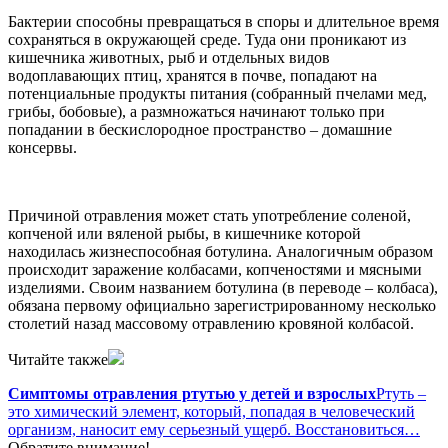
Бактерии способны превращаться в споры и длительное время
сохраняться в окружающей среде. Туда они проникают из
кишечника животных, рыб и отдельных видов
водоплавающих птиц, хранятся в почве, попадают на
потенциальные продукты питания (собранный пчелами мед,
грибы, бобовые), а размножаться начинают только при
попадании в бескислородное пространство – домашние
консервы.
Причиной отравления может стать употребление соленой,
копченой или вяленой рыбы, в кишечнике которой
находилась жизнеспособная ботулина. Аналогичным образом
происходит заражение колбасами, копченостями и мясными
изделиями. Своим названием ботулина (в переводе – колбаса),
обязана первому официально зарегистрированному несколько
столетий назад массовому отравлению кровяной колбасой.
Читайте также
Симптомы отравления ртутью у детей и взрослых
Ртуть –
это химический элемент, который, попадая в человеческий
организм, наносит ему серьезный ущерб. Восстановиться…
Обратите внимание!